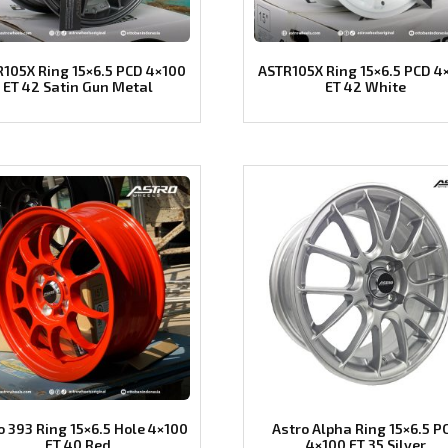
105X Ring 15×6.5 PCD 4×100
ASTR105X Ring 15×6.5 PCD 4
ET 42 Satin Gun Metal
ET 42 White
o 393 Ring 15×6.5 Hole 4×100
Astro Alpha Ring 15×6.5 P
ET 40 Red
4×100 ET 35 Silver