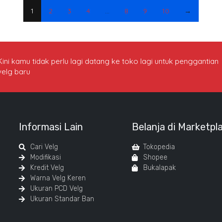
1
2
3
4
…
8
9
10
→
Kini kamu tidak perlu lagi datang ke toko lagi untuk penggantian
velg baru
Informasi Lain
Belanja di Marketpl
Cari Velg
Tokopedia
Modifikasi
Shopee
Kredit Velg
Bukalapak
Warna Velg Keren
Ukuran PCD Velg
Ukuran Standar Ban