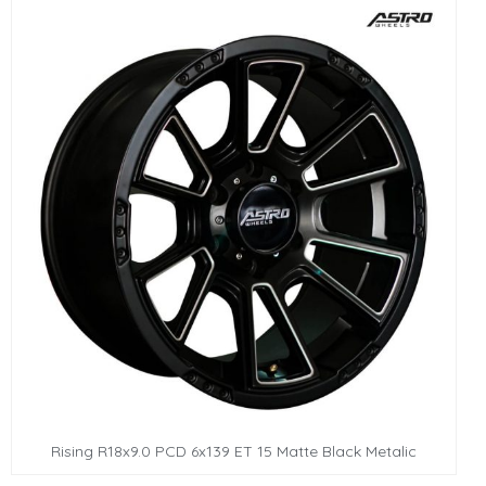
Rising R18x9.0 PCD 6x139 ET 15 Matte Black Metalic