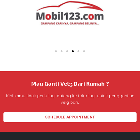
Mau Ganti Velg Dari Rumah ?
Kini kamu tidak perlu lagi datang ke toko lagi untuk penggantian
velg baru
SCHEDULE APPOINTMENT