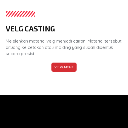
VELG CASTING
Melelehkan material velg menjadi cairan. Material tersebut
dituang ke cetakan atau molding yang sudah dibentuk
secara presisi
VIEW MORE