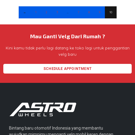
←
1
2
3
…
7
8
9
10
Mau Ganti Velg Dari Rumah ?
Kini kamu tidak perlu lagi datang ke toko lagi untuk penggantian
velg baru
SCHEDULE APPOINTMENT
Bintang baru otomotif Indonesia yang membantu
wujudkan mimpimu menganti velg mobil keren dengan