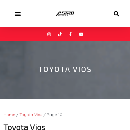
TOYOTA VIOS
Home
/
Toyota Vios
/ Page 10
Toyota Vios