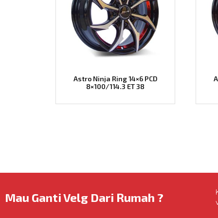
Astro Ninja Ring 14×6 PCD
A
8×100/114.3 ET 38
Mau Ganti Velg Dari Rumah ?