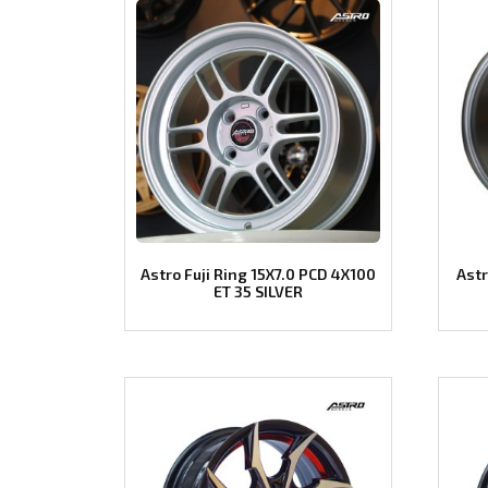
Astro Fuji Ring 15X7.0 PCD 4X100
Astr
ET 35 SILVER