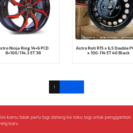
stro Ninja Ring 14×6 PCD
Astro Roti R15 x 6,5 Double 
8×100/114.3 ET 38
x 100-114 ET 40 Black
1
2
→
Kini kamu tidak perlu lagi datang ke toko lagi untuk penggantian
velg baru