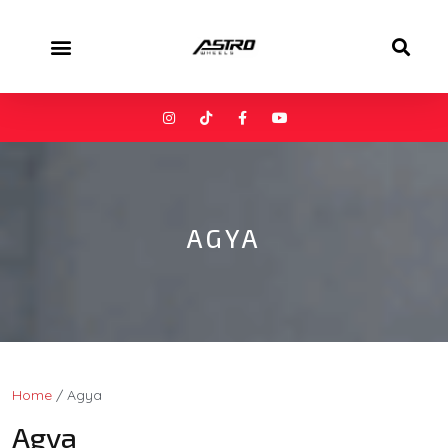
AGYA
Home
/ Agya
Agya