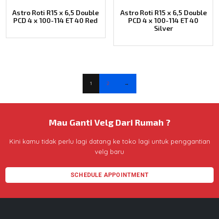
Astro Roti R15 x 6,5 Double
Astro Roti R15 x 6,5 Double
PCD 4 x 100-114 ET 40 Red
PCD 4 x 100-114 ET 40
Silver
1
2
→
Mau Ganti Velg Dari Rumah ?
Kini kamu tidak perlu lagi datang ke toko lagi untuk penggantian
velg baru
SCHEDULE APPOINTMENT