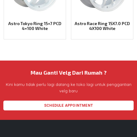
Astro Tokyo Ring 15×7 PCD
Astro Race Ring 15X7.0 PCD
4×100 White
4X100 White
Mau Ganti Velg Dari Rumah ?
Kini kamu tidak perlu lagi datang ke toko lagi untuk penggantian
velg baru
SCHEDULE APPOINTMENT