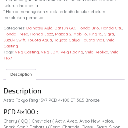
seluruh Indonesia
* Harap menanyakan stock terlebih dahulu sebelum
melakukan pemesan
Categories:
Daihatsu Ayla
,
Datsun GO
,
Honda Brio
,
Honda City
,
Honda Freed
,
Honda Jazz
,
Mazda 2
,
Mobilio
,
Ring 15
,
Sigra
,
Suzuki Swift
,
Toyota Agya
,
Toyota Calya
,
Toyota Vios
,
Velg
Casting
Tags:
Velg Casting
,
Velg JDM
,
Velg Racing
,
Velg Replika
,
Velg
Te37
Description
Description
Astro Tokyo Ring 15×7 PCD 4×100 ET 36.5 Bronze
PCD 4×100 :
Cherry ( QQ ) Chevrolet ( Activ, Aveo, Aveo New, Kalos,
Spark, Spin ) Daihatsu (Ceria, Charade, Classy, Sigra, Sirion,