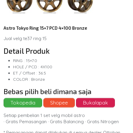
Astro Tokyo Ring 15×7 PCD 4×100 Bronze
Jual velg te37 ring 15
Detail Produk
RING : 15×7.0
HOLE / PCD : 4X100
ET / Offset : 36.5
COLOR : Bronze
Bebas pilih beli dimana saja
Tokopedia
Shopee
Bukalapak
Setiap pembelian 1 set velg mobil astro
· Gratis Pemasangan · Gratis Balancing · Gratis Nitrogen
* Pemasangan dapat dilakukan di semua dealer Ottoban