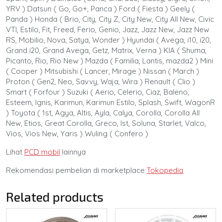
YRV ) Datsun ( Go, Go+, Panca ) Ford ( Fiesta ) Geely (
Panda ) Honda ( Brio, City, City Z, City New, City All New, Civic
VTI, Estilo, Fit, Freed, Ferio, Genio, Jazz, Jazz New, Jazz New
RS, Mobilio, Nova, Satya, Wonder ) Hyundai ( Avega, i10, i20,
Grand i20, Grand Avega, Getz, Matrix, Verna ) KIA ( Shuma,
Picanto, Rio, Rio New ) Mazda ( Familia, Lantis, mazda2 ) Mini
( Cooper ) Mitsubishi ( Lancer, Mirage ) Nissan ( March )
Proton ( Gen2, Neo, Savvy, Waja, Wira ) Renault ( Clio )
Smart ( Forfour ) Suzuki ( Aerio, Celerio, Ciaz, Baleno,
Esteem, Ignis, Karimun, Karimun Estilo, Splash, Swift, WagonR
) Toyota ( 1st, Agya, Altis, Ayla, Calya, Corolla, Corolla All
New, Etios, Great Corolla, Greco, Ist, Soluna, Starlet, Valco,
Vios, Vios New, Yaris ) Wuling ( Confero )
Lihat
PCD mobil
lainnya
Rekomendasi pembelian di marketplace
Tokopedia
Related products