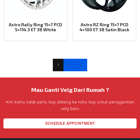
Astro Rally Ring 15×7 PCD
Astro RZ Ring 15×7 PCD
5×114.3 ET 38 White
4×100 ET 38 Satin Black
1
2
→
Mau Ganti Velg Dari Rumah ?
Kini kamu tidak perlu lagi datang ke toko lagi untuk penggantian
velg baru
SCHEDULE APPOINTMENT