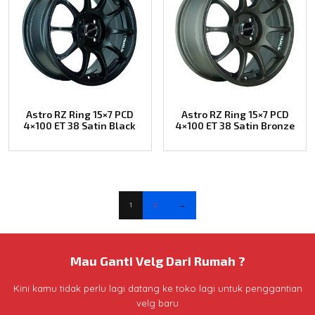
Astro RZ Ring 15×7 PCD
Astro RZ Ring 15×7 PCD
4×100 ET 38 Satin Black
4×100 ET 38 Satin Bronze
1
2
→
Mau Ganti Velg Dari Rumah ?
Kini kamu tidak perlu lagi datang ke toko lagi untuk penggantian
velg baru