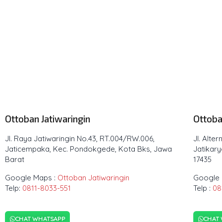
Ottoban Jatiwaringin
Ottoba
Jl. Raya Jatiwaringin No.43, RT.004/RW.006,
Jl. Alte
Jaticempaka, Kec. Pondokgede, Kota Bks, Jawa
Jatikary
Barat
17435
Google Maps :
Ottoban Jatiwaringin
Google 
Telp:
0811-8033-551
Telp :
08
CHAT WHATSAPP
CHAT