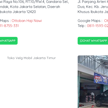
awi Raya No.106, RT.10/RW.4, Gandaria Sel.,
Jl. Panjang Arteri
andak, Kota Jakarta Selatan, Daerah
Dua, Kec. Kb. Jer
Ibukota Jakarta 12420
Khusus Ibukota Ja
Maps :
Ottoban Haji Nawi
Google Maps :
Ot
11-8755-331
Telp :
0811-1593-0
 WHATSAPP
CHAT WHATSAPP