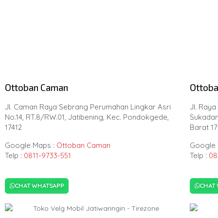
Ottoban Caman
Ottoba
Jl. Caman Raya Sebrang Perumahan Lingkar Asri
Jl. Raya
No.14, RT.8/RW.01, Jatibening, Kec. Pondokgede,
Sukadam
17412
Barat 1
Google Maps :
Ottoban Caman
Google 
Telp :
0811-9733-551
Telp :
08
CHAT WHATSAPP
CHAT