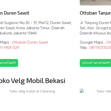
n Duren Sawit
Ottoban Tanju
nel Sugiono No.30 – 31, RW.12, Duren Sawit,
Jl. Tanjung Duren 
en Sawit, Kota Jakarta Timur, Daerah
Sel., Kec. Grogol
Ibukota Jakarta 13440
Daerah Khusus Ib
Maps :
Ottoban Duren Sawit
Google Maps :
Ot
11-1453-029
Telp :
0811923302
 WHATSAPP
CHAT WHATSAPP
oko Velg Mobil Bekasi